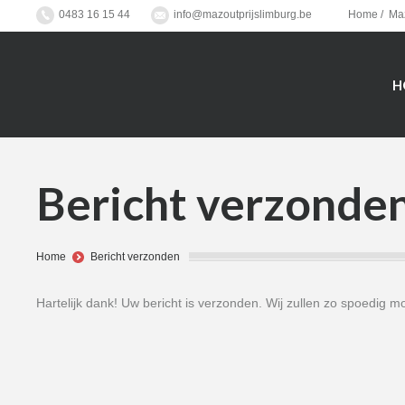
0483 16 15 44
info@mazoutprijslimburg.be
Home
Maz
H
Bericht verzonde
You are here:
Home
Bericht verzonden
Hartelijk dank! Uw bericht is verzonden. Wij zullen zo spoedig 