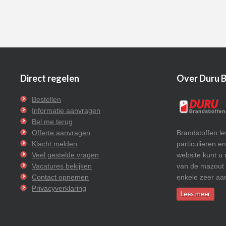
Direct regelen
Over Duru 
Bestellen
Informatie aanvragen
Bel me terug
Offerte aanvragen
Brandstoffen l
Klacht melden
particulieren e
Veel gestelde vragen
website kunt u 
Vacatures bekijken
van de mazout b
Contact opnemen
enkele zeer aan
Privacyverklaring
Lees meer