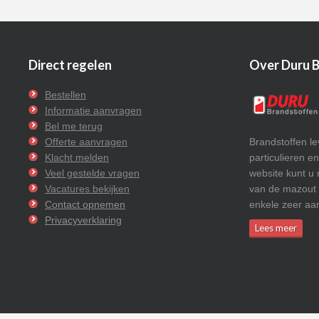
Direct regelen
Over Duru 
Bestellen
Informatie aanvragen
Bel me terug
Offerte aanvragen
Brandstoffen l
Klacht melden
particulieren e
Veel gestelde vragen
website kunt u 
Vacatures bekijken
van de mazout b
Contact opnemen
enkele zeer aan
Privacyverklaring
Lees meer